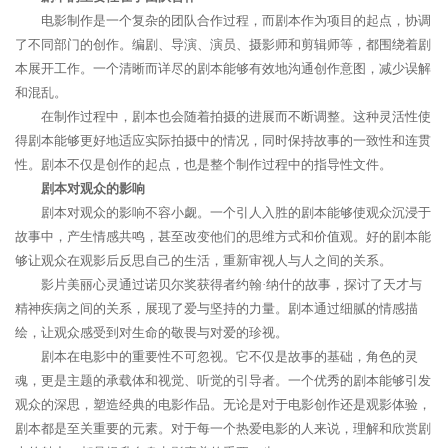
电影制作是一个复杂的团队合作过程，而剧本作为项目的起点，协调
了不同部门的创作。编剧、导演、演员、摄影师和剪辑师等，都围绕着剧
本展开工作。一个清晰而详尽的剧本能够有效地沟通创作意图，减少误解
和混乱。
在制作过程中，剧本也会随着拍摄的进展而不断调整。这种灵活性使
得剧本能够更好地适应实际拍摄中的情况，同时保持故事的一致性和连贯
性。剧本不仅是创作的起点，也是整个制作过程中的指导性文件。
剧本对观众的影响
剧本对观众的影响不容小觑。一个引人入胜的剧本能够使观众沉浸于
故事中，产生情感共鸣，甚至改变他们的思维方式和价值观。好的剧本能
够让观众在观影后反思自己的生活，重新审视人与人之间的关系。
影片美丽心灵通过诺贝尔奖获得者约翰·纳什的故事，探讨了天才与
精神疾病之间的关系，展现了爱与坚持的力量。剧本通过细腻的情感描
绘，让观众感受到对生命的敬畏与对爱的珍视。
剧本在电影中的重要性不可忽视。它不仅是故事的基础，角色的灵
魂，更是主题的承载体和视觉、听觉的引导者。一个优秀的剧本能够引发
观众的深思，塑造经典的电影作品。无论是对于电影创作还是观影体验，
剧本都是至关重要的元素。对于每一个热爱电影的人来说，理解和欣赏剧