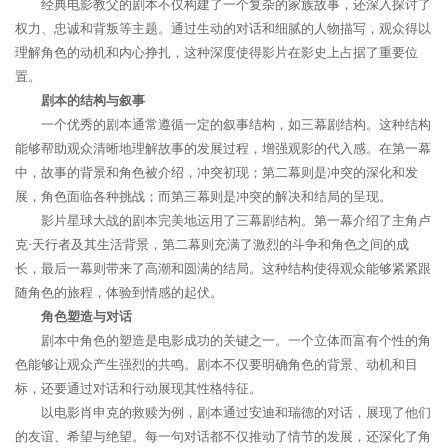
经典电影教父的剧本不仅构建了一个复杂的家族故事，还深入探讨了
权力、忠诚和背叛等主题。通过生动的对话和细腻的人物描写，观众得以
理解角色的动机和内心挣扎，这种深度使得影片在影史上占据了重要位
置。
剧本的结构与叙事
一个优秀的剧本通常遵循一定的叙事结构，如三幕剧结构。这种结构
能够帮助观众清晰地理解故事的发展过程，增强观影的代入感。在第一幕
中，故事的背景和角色被介绍，冲突初现；第二幕则是冲突的深化和发
展，角色面临各种挑战；而第三幕则是冲突的解决和结局的呈现。
影片星球大战的剧本完美地运用了三幕剧结构。第一幕介绍了主角卢
克·天行者及其生活背景，第二幕则充满了激烈的斗争和角色之间的成
长，最后一幕则带来了高潮和圆满的结局。这种结构使得观众能够紧紧跟
随角色的旅程，体验到情感的起伏。
角色塑造与对话
剧本中角色的塑造是电影成功的关键之一。一个立体而富有个性的角
色能够让观众产生强烈的共鸣。剧本不仅要明确角色的背景、动机和目
标，还要通过对话和行动展现其性格特征。
以电影肖申克的救赎为例，剧本通过安迪和瑞德的对话，展现了他们
的友谊、希望与绝望。每一句对话都不仅推动了情节的发展，还深化了角