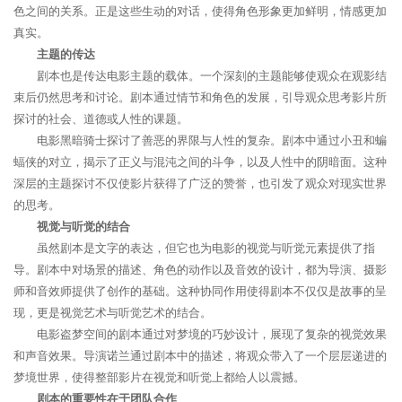
色之间的关系。正是这些生动的对话，使得角色形象更加鲜明，情感更加
真实。
主题的传达
剧本也是传达电影主题的载体。一个深刻的主题能够使观众在观影结
束后仍然思考和讨论。剧本通过情节和角色的发展，引导观众思考影片所
探讨的社会、道德或人性的课题。
电影黑暗骑士探讨了善恶的界限与人性的复杂。剧本中通过小丑和蝙
蝠侠的对立，揭示了正义与混沌之间的斗争，以及人性中的阴暗面。这种
深层的主题探讨不仅使影片获得了广泛的赞誉，也引发了观众对现实世界
的思考。
视觉与听觉的结合
虽然剧本是文字的表达，但它也为电影的视觉与听觉元素提供了指
导。剧本中对场景的描述、角色的动作以及音效的设计，都为导演、摄影
师和音效师提供了创作的基础。这种协同作用使得剧本不仅仅是故事的呈
现，更是视觉艺术与听觉艺术的结合。
电影盗梦空间的剧本通过对梦境的巧妙设计，展现了复杂的视觉效果
和声音效果。导演诺兰通过剧本中的描述，将观众带入了一个层层递进的
梦境世界，使得整部影片在视觉和听觉上都给人以震撼。
剧本的重要性在于团队合作