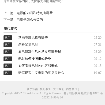
这扇通往世界的窗，去探索无尽的可能性吧！
上一篇：
电影的内涵和特点有哪些
下一篇：
电影是怎么分类的
热门资讯
动画电影风格有哪些
05-20
热门
怎样鉴赏电影
07-31
热门
看电影对生活的意义有哪些呢
08-29
热门
电影如何按照形式分类
09-12
热门
如何看待电影的内容和形式
09-15
热门
研究现实主义电影的意义是什么
10-07
热门
新手指南 | 核心服务 | 关于我们 | 商务合作 |
Copyright 2015-2026 szclok.com All Rights Reserved. 狮子城影视网 版权所有
鄂ICP备
2023018498号-10