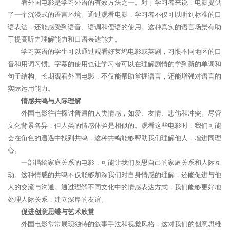
看外国电影是学习外语的有效方法之一。对于学习者来说，电影提供
了一个沉浸式的语言环境。通过观看电影，学习者不仅可以听到标准的口
语表达，还能感受到语音、语调和俚语的使用。这种真实的语言场景有助
于提高听力理解能力和口语表达能力。
学习英语的学生可以通过观看好莱坞电影或英剧，习惯不同地区的口
音和用词习惯。字幕的使用也让学习者可以在理解剧情的学到新的单词和
句子结构。长期观看外国电影，不仅能帮助掌握语言，还能增强对语言的
实际运用能力。
情感共鸣与人际理解
外国电影往往探讨普遍的人类情感，如爱、友情、悲伤和冲突。尽管
文化背景各异，但人类的情感体验是相似的。观看这些电影时，我们可能
会在角色的遭遇中找到共鸣，这种共鸣能够帮助我们理解他人，增进同理
心。
一部描绘家庭关系的电影，可能让我们反思自己的家庭关系和人际互
动。这种情感的共鸣不仅能够加深我们对自身情感的理解，还能促进与他
人的交流与沟通。通过理解不同文化中的情感表达方式，我们能够更好地
处理人际关系，建立深厚的友谊。
促进创意思维与艺术欣赏
外国电影常常展现独特的叙事手法和视觉风格，这对我们的创意思维