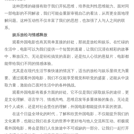
这种思维的碰撞有助于我们开拓思维，培养批判性思维能力。面对同
一部电影的不同解读，我们可能会重新审视自己的看法，从而更全面地理
解问题。这种互动性不仅丰富了我们的思想，也加强了人与人之间的联
系。
娱乐放松与情感释放
观看外国电影也有其简单直接的好处，那就是放松和娱乐。在忙碌的
生活中，电影可以为我们提供一个短暂的逃避，让我们沉浸在精彩的故事
中，释放压力。无论是轻松搞笑的喜剧，还是扣人心弦的悬疑片，电影都
能带给我们不同的情感体验。
尤其是在现代生活节奏快速的情况下，适当的放松与娱乐显得尤为重
要。通过观看外国电影，我们不仅能享受视觉和听觉的盛宴，还能从中汲
取力量，激励自己面对生活中的各种挑战。
观看外国电影有着多方面的好处。它不仅是我们获取娱乐的途径，更
是文化理解、语言学习、情感共鸣、思维启发等多重体验的集合。无论是
对个人成长，还是对社会责任的理解，外国电影都能提供丰富的资源。
在这个日益全球化的时代，了解和欣赏外国电影，不仅能提升我们的
文化素养，也能让我们在多元的世界中更好地与他人交流和互动。积极观
看外国电影，将会是我们人生旅途中不可或缺的一部分。让我们一起打开