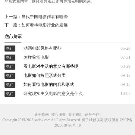
的形式和内容，继续引领观众走向更加光明的未来。
上一篇：
当代中国电影作者有哪些
下一篇：
如何看待电影行业的发展
热门资讯
动画电影风格有哪些
05-20
热门
怎样鉴赏电影
07-31
热门
看电影对生活的意义有哪些呢
08-29
热门
电影如何按照形式分类
09-12
热门
如何看待电影的内容和形式
09-15
热门
研究现实主义电影的意义是什么
10-07
热门
新手指南 | 核心服务 | 关于我们 | 商务合作 |
Copyright 2015-2026 szclok.com All Rights Reserved. 狮子城影视网 版权所有
鄂ICP备
2023018498号-10