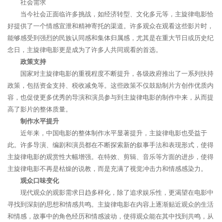
社会需求
当今社会正面临许多挑战，如经济转型、文化多元等，主旋律电影恰
好提供了一个情感宣泄和精神寄托的渠道。许多观众在观看这些影片时，
能够感受到强烈的民族认同感和集体归属感，尤其是在重大节日或历史纪
念日，主旋律电影更是成为了许多人共同观看的首选。
政策支持
国家对主旋律电影的重视程度不断提升，各级政府推出了一系列扶持
政策，包括资金支持、税收减免等。这些政策不仅鼓励制片方创作优质内
容，也促使更多优秀的导演和演员参与到主旋律电影的制作中来，从而提
高了影片的整体质量。
制作水平提升
近年来，中国电影的整体制作水平显著提升，主旋律电影也受益于
此。许多导演、编剧和演员都在不断探索新的叙事手法和表现形式，使得
主旋律电影的观赏性大幅增强。在特效、剪辑、音乐等方面的进步，使得
主旋律电影不再是枯燥的说教，而是充满了视觉冲击力和情感感染力。
观众口味变化
现代观众的观影需求日趋多样化，除了追求娱乐性，更渴望在电影中
寻找到深刻的思想和情感共鸣。主旋律电影在内容上逐渐贴近观众的生活
和情感，故事中的角色经历和情感波动，使得观众能在其中找到共鸣，从