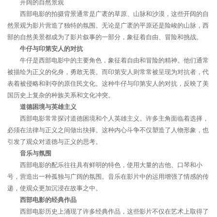
开阔的自然景观
西部电影的拍摄背景通常是广袤的草原、山脉和沙漠，这些开阔的自
然景观为影片营造了独特的氛围。无论是广袤的平原还是险峻的山脉，西
部的自然美景都成为了影片叙事的一部分，象征着自由、冒险和挑战。
牛仔与印第安人的对抗
牛仔是西部电影中的主要角色，象征着自由和冒险的精神。他们通常
被描绘为正义的化身，勇敢无畏。而印第安人则常常被呈现为对抗者，代
表着被侵略和剥夺的原住民文化。这种牛仔与印第安人的对抗，反映了美
国历史上复杂的种族关系和文化冲突。
道德困境与英雄主义
西部电影常常探讨道德困境和个人英雄主义。许多主角面临着选择，
必须在法律与正义之间做出抉择。这种内心斗争不仅塑造了人物形象，也
引发了观众对道德与正义的思考。
音乐与氛围
西部电影的配乐往往具有鲜明的特色，使用大量的吉他、口琴和小
号，营造出一种孤独与广阔的氛围。音乐在影片中的运用增强了情感的传
递，使观众更加沉浸在故事之中。
西部电影的经典作品
西部电影历史上涌现了许多经典作品，这些影片不仅在艺术上取得了