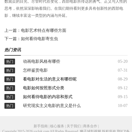
数观众的目光。尽管时代在变化，西部电影所传达的勇气、正义与人性的
思考，依然深深影响着我们。在我们期待看到更多具有创新性的西部电
影，继续丰富这一类型的内涵与外延。
上一篇：
电影艺术特点有哪些方面
下一篇：
如何看待电影寄生虫
热门资讯
动画电影风格有哪些
05-20
热门
怎样鉴赏电影
07-31
热门
看电影对生活的意义有哪些呢
08-29
热门
电影如何按照形式分类
09-12
热门
如何看待电影的内容和形式
09-15
热门
研究现实主义电影的意义是什么
10-07
热门
新手指南 | 核心服务 | 关于我们 | 商务合作 |
Copyright 2015-2026 szclok.com All Rights Reserved. 狮子城影视网 版权所有
鄂ICP备