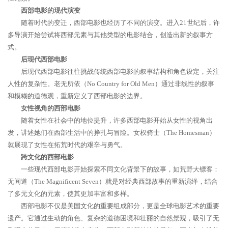
西部电影的现代演变
随着时代的变迁，西部电影也经历了不同的演变。进入21世纪后，许
多导演开始尝试将西部元素与其他类型的电影结合，创造出新的叙事方
式。
后现代西部电影
后现代西部电影往往挑战传统西部电影的叙事结构和角色设定，关注
人性的复杂性。老无所依（No Country for Old Men）通过非线性的叙事
和模糊的道德观，重新定义了西部电影的边界。
女性视角的西部电影
随着女性在社会中的地位提升，许多西部电影开始从女性的视角出
发，讲述她们在西部生活中的挣扎与冒险。女权骑士（The Homesman）
就展现了女性在拓荒时代的艰辛与勇气。
跨文化的西部电影
一些现代西部电影开始探索不同文化背景下的故事，如荒野大镖客：
无间道（The Magnificent Seven）就是对经典西部故事的重新演绎，结合
了多元文化的元素，使其更加丰富和多样。
西部电影不仅是美国文化的重要组成部分，更是全球电影艺术的重要
遗产。它通过生动的角色、复杂的道德困境和壮丽的自然景观，吸引了无