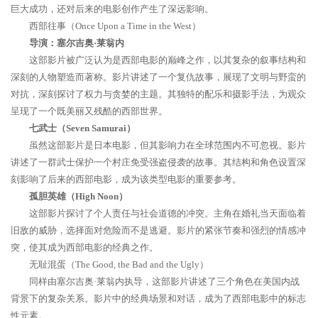
巨大成功，还对后来的电影创作产生了深远影响。
西部往事（Once Upon a Time in the West）
导演：塞尔吉奥·莱翁内
这部影片被广泛认为是西部电影的巅峰之作，以其复杂的叙事结构和
深刻的人物塑造而著称。影片讲述了一个复仇故事，展现了文明与野蛮的
对抗，深刻探讨了权力与贪婪的主题。其独特的配乐和摄影手法，为观众
呈现了一个既美丽又残酷的西部世界。
七武士（Seven Samurai）
虽然这部影片是日本电影，但其影响力在全球范围内不可忽视。影片
讲述了一群武士保护一个村庄免受强盗侵袭的故事。其结构和角色设置深
刻影响了后来的西部电影，成为该类型电影的重要参考。
孤胆英雄（High Noon）
这部影片探讨了个人责任与社会道德的冲突。主角在婚礼当天面临着
旧敌的威胁，选择面对危险而不是逃避。影片的紧张节奏和强烈的情感冲
突，使其成为西部电影的经典之作。
无耻混蛋（The Good, the Bad and the Ugly）
同样由塞尔吉奥·莱翁内执导，这部影片讲述了三个角色在美国内战
背景下的复杂关系。影片中的经典场景和对话，成为了西部电影中的标志
性元素。