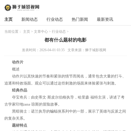
主页
新闻动态
行业动态
热门新闻
最新资讯
当前位置：
主页
>
文章中心
>
行业动态
>
都有什么题材的电影
发表时间：2026-04-01 03:35
文章来源：狮子城影视网
动作片
概述
动作片以其快速的节奏和紧张的情节而闻名，通常包含大量的打斗、
追逐和特效场面。观众可以通过这些刺激的场面来体验紧张与刺激。
经典作品
夺宝奇兵：由史蒂文·斯皮尔伯格执导，哈里森·福特主演，讲述了考
古学家印地iana·琼斯的冒险故事。
黑暗骑士：诺兰执导的蝙蝠侠系列中的一部，展示了英雄与反派之间
的复杂关系。
题材特点