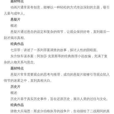
题材特点
动画片通常富有创意，能够以一种轻松的方式传达深刻的主题，吸引
儿童与成年人。
悬疑片
概述
悬疑片通过悬念的设定和复杂的情节，让观众保持好奇，直到最后一
刻才揭示真相。
经典作品
七宗罪：讲述了一系列罪案调查的故事，探讨人性的阴暗面。
东方快车谋杀案：阿加莎·克里斯蒂的经典推理小说改编，充满了复
杂的人物关系与悬念。
题材特点
悬疑片常常需要观众的思考与推理，成功的悬疑片能够引导观众陷入
情节的迷雾之中，直到真相大白。
历史片
概述
历史片基于真实历史事件，旨在还原历史，展示人类的过往与文化。
经典作品
拯救大兵瑞恩：斯皮尔伯格执导的战争片，生动描绘了二战期间的真