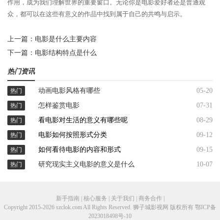
作用，成为我们理解世界的重要窗口。无论你是电影爱好者还是普通观
众，都可以在这些有意义的作品中找到属于自己的共鸣与启示。
上一篇：
电影是什么主要内容
下一篇：
电影结构特点是什么
热门资讯
动画电影风格有哪些
05-20
热门
怎样鉴赏电影
07-31
热门
看电影对生活的意义有哪些呢
08-29
热门
电影如何按照形式分类
09-12
热门
如何看待电影的内容和形式
09-15
热门
研究现实主义电影的意义是什么
10-07
热门
新手指南 | 核心服务 | 关于我们 | 商务合作 |
Copyright 2015-2026 szclok.com All Rights Reserved. 狮子城影视网 版权所有
鄂ICP备
2023018498号-10