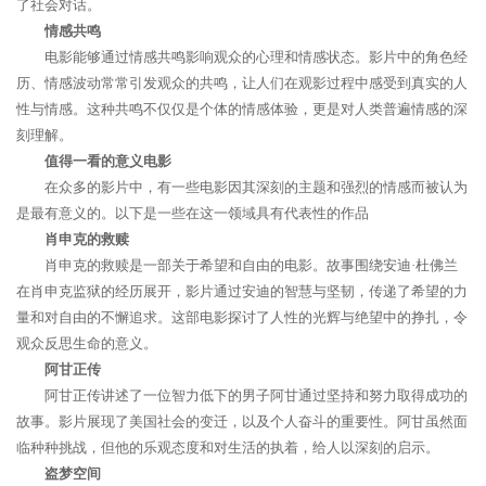
了社会对话。
情感共鸣
电影能够通过情感共鸣影响观众的心理和情感状态。影片中的角色经
历、情感波动常常引发观众的共鸣，让人们在观影过程中感受到真实的人
性与情感。这种共鸣不仅仅是个体的情感体验，更是对人类普遍情感的深
刻理解。
值得一看的意义电影
在众多的影片中，有一些电影因其深刻的主题和强烈的情感而被认为
是最有意义的。以下是一些在这一领域具有代表性的作品
肖申克的救赎
肖申克的救赎是一部关于希望和自由的电影。故事围绕安迪·杜佛兰
在肖申克监狱的经历展开，影片通过安迪的智慧与坚韧，传递了希望的力
量和对自由的不懈追求。这部电影探讨了人性的光辉与绝望中的挣扎，令
观众反思生命的意义。
阿甘正传
阿甘正传讲述了一位智力低下的男子阿甘通过坚持和努力取得成功的
故事。影片展现了美国社会的变迁，以及个人奋斗的重要性。阿甘虽然面
临种种挑战，但他的乐观态度和对生活的执着，给人以深刻的启示。
盗梦空间