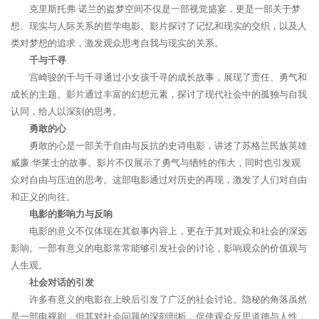
克里斯托弗·诺兰的盗梦空间不仅是一部视觉盛宴，更是一部关于梦
想、现实与人际关系的哲学电影。影片探讨了记忆和现实的交织，以及人
类对梦想的追求，激发观众思考自我与现实的关系。
千与千寻
宫崎骏的千与千寻通过小女孩千寻的成长故事，展现了责任、勇气和
成长的主题。影片通过丰富的幻想元素，探讨了现代社会中的孤独与自我
认同，给人以深刻的思考。
勇敢的心
勇敢的心是一部关于自由与反抗的史诗电影，讲述了苏格兰民族英雄
威廉·华莱士的故事。影片不仅展示了勇气与牺牲的伟大，同时也引发观
众对自由与压迫的思考。这部电影通过对历史的再现，激发了人们对自由
和正义的向往。
电影的影响力与反响
电影的意义不仅体现在其叙事内容上，更在于其对观众和社会的深远
影响。一部有意义的电影常常能够引发社会的讨论，影响观众的价值观与
人生观。
社会对话的引发
许多有意义的电影在上映后引发了广泛的社会讨论。隐秘的角落虽然
是一部电视剧，但其对社会问题的深刻剖析，促使观众反思道德与人性，