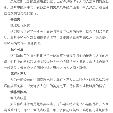
虽然这部电影的主题略显沉重，但它深刻探讨了人与人之间的情感纽
带。影片中的杀手与小女孩之间的关系既冷酷又温暖，令人深思。适合那
些喜欢挑战思维的情侣。
喜剧类
她比烟花寂寞
这部影片讲述了一段关于失去与重新寻找爱的故事，结合了幽默与感
动。影片中轻松的对白和搞笑的情节，让观影的氛围充满欢乐，适合情侣
在轻松的气氛中增进感情。
触不可及
这部法国产的喜剧片讲述了一位富有的瘫痪者与他的护理员之间的友
谊。影片中的幽默和温情将观众带入一个充满笑声的世界，非常适合情侣
一起观看，带来欢笑的同时也让人思考人与人之间的真情。
疯狂的石头
作为一部经典的中国喜剧电影，疯狂的石头以其独特的幽默风格和精
巧的故事构架，成为许多人心中的笑点之王。适合喜欢轻松幽默的情侣。
动作冒险类
复仇者联盟
如果你和伴侣都是超级英雄迷，这部电影绝对是个不错的选择。作为
漫威系列的一部分，复仇者联盟汇集了多位超级英雄，精彩的打斗场面和