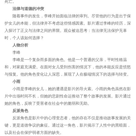
死亡。
法律与道德的冲突
随着事件的发生，李峰开始面临法律的审判。尽管他的行为是出于保
护女儿的本能，但法律并不考虑这些情感因素。影片通过李峰的经历，深
入探讨了正义与法律之间的界限。观众被迫思考：当法律无法保护无辜
时，个人该如何选择？
人物分析
李峰
李峰是一个复杂而多面的角色。他是一个普通的父亲，平时性格温
和，对家庭充满爱。在面对女儿受到伤害的情况下，他的本能反应是愤怒
与报复。他的角色变化让人深思，展现了人在极端情况下的选择与转变。
小雨
小雨是李峰的女儿，她的遭遇是影片的导火索。小雨的角色虽然在影
片中出场时间不长，但她的悲剧性命运推动了整个故事的发展。影片通过
她的角色，反映了受害者在社会中的脆弱和无助。
反派角色
反派角色是影片中的心理变态者，他的存在不仅是推动故事发展的关
键，更是道德争议的象征。通过这一角色，影片揭示了人性中的黑暗面，
以及社会在保护弱者方面的缺失。