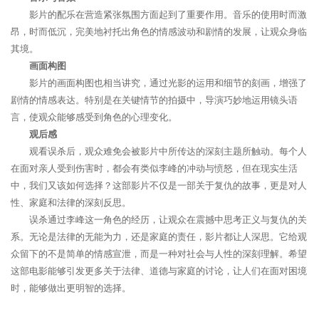
影片的配乐在营造紧张氛围方面起到了重要作用。音乐的使用时而激
昂，时而低沉，完美地衬托出角色的情感波动和剧情的发展，让观众身临
其境。
画面构图
影片的画面构图也相当讲究，通过光影的运用和细节的刻画，增强了
剧情的情感表达。特别是在关键情节的拍摄中，导演巧妙地运用镜头语
言，使观众能够感受到角色的心理变化。
观后感
观看误杀后，观众难免会被影片中所传达的深刻主题所触动。每个人
在面对亲人受到伤害时，都会有类似李峰的冲动与愤怒，但在现实生活
中，我们又该如何选择？这部影片不仅是一部关于复仇的故事，更是对人
性、家庭和法律的深刻反思。
误杀通过李峰这一角色的经历，让观众在震撼中思考正义与复仇的关
系。无论是法律的无能为力，还是家庭的责任，影片都让人深思。它给观
众留下的不是简单的情感宣泄，而是一种对社会与人性的深刻理解。希望
这部电影能够引发更多关于法律、道德与家庭的讨论，让人们在面对困境
时，能够做出更明智的选择。